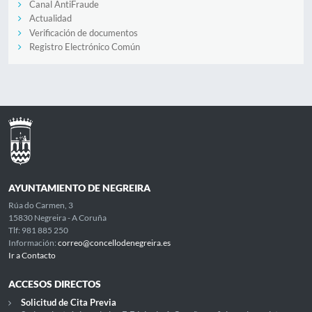
Canal AntiFraude
Actualidad
Verificación de documentos
Registro Electrónico Común
AYUNTAMIENTO DE NEGREIRA
Rúa do Carmen, 3
15830 Negreira - A Coruña
Tlf: 981 885 250
Información:
correo@concellodenegreira.es
Ir a Contacto
ACCESOS DIRECTOS
Solicitud de Cita Previa