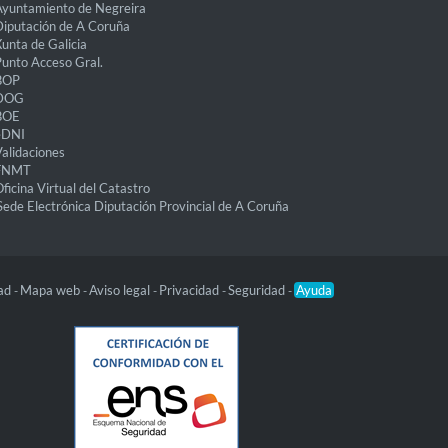
yuntamiento de Negreira
iputación de A Coruña
unta de Galicia
unto Acceso Gral.
BOP
DOG
BOE
eDNI
alidaciones
FNMT
ficina Virtual del Catastro
Sede Electrónica Diputación Provincial de A Coruña
dad
Mapa web
Aviso legal
Privacidad
Seguridad
Ayuda
-
-
-
-
-