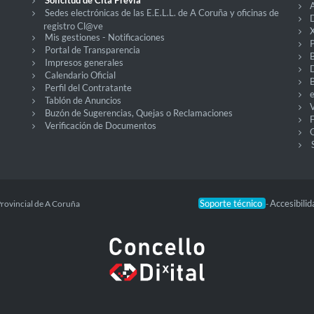
Solicitud de Cita Previa
A
Sedes electrónicas de las E.E.L.L. de A Coruña y oficinas de
D
registro Cl@ve
X
Mis gestiones - Notificaciones
P
Portal de Transparencia
Impresos generales
Calendario Oficial
Perfil del Contratante
Tablón de Anuncios
V
Buzón de Sugerencias, Quejas o Reclamaciones
Verificación de Documentos
O
Soporte técnico
Accesibili
Provincial de A Coruña
-