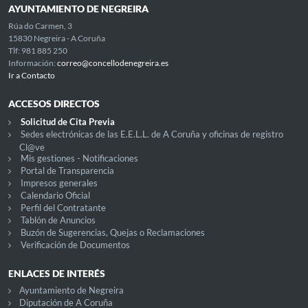
AYUNTAMIENTO DE NEGREIRA
Rúa do Carmen, 3
15830 Negreira - A Coruña
Tlf: 981 885 250
Información:
correo@concellodenegreira.es
Ir a Contacto
ACCESOS DIRECTOS
Solicitud de Cita Previa
Sedes electrónicas de las E.E.L.L. de A Coruña y oficinas de registro
Cl@ve
Mis gestiones - Notificaciones
Portal de Transparencia
Impresos generales
Calendario Oficial
Perfil del Contratante
Tablón de Anuncios
Buzón de Sugerencias, Quejas o Reclamaciones
Verificación de Documentos
ENLACES DE INTERÉS
Ayuntamiento de Negreira
Diputación de A Coruña