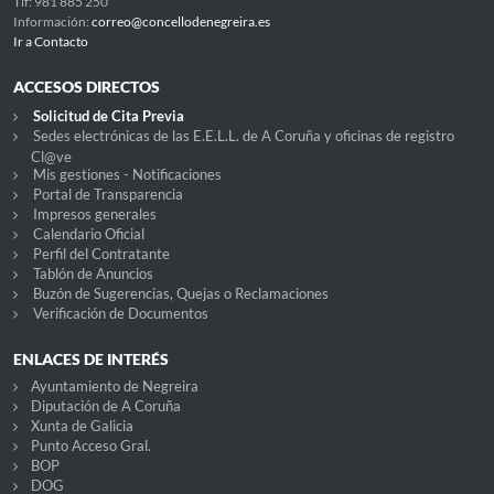
Tlf: 981 885 250
Información:
correo@concellodenegreira.es
Ir a Contacto
ACCESOS DIRECTOS
Solicitud de Cita Previa
Sedes electrónicas de las E.E.L.L. de A Coruña y oficinas de registro
Cl@ve
Mis gestiones - Notificaciones
Portal de Transparencia
Impresos generales
Calendario Oficial
Perfil del Contratante
Tablón de Anuncios
Buzón de Sugerencias, Quejas o Reclamaciones
Verificación de Documentos
ENLACES DE INTERÉS
Ayuntamiento de Negreira
Diputación de A Coruña
Xunta de Galicia
Punto Acceso Gral.
BOP
DOG