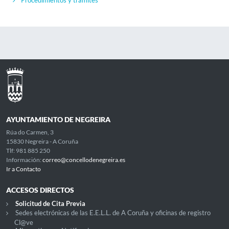
Procedimientos y trámites
AYUNTAMIENTO DE NEGREIRA
Rúa do Carmen, 3
15830 Negreira - A Coruña
Tlf: 981 885 250
Información:
correo@concellodenegreira.es
Ir a Contacto
ACCESOS DIRECTOS
Solicitud de Cita Previa
Sedes electrónicas de las E.E.L.L. de A Coruña y oficinas de registro
Cl@ve