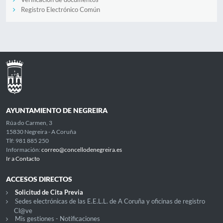
Registro Electrónico Común
AYUNTAMIENTO DE NEGREIRA
Rúa do Carmen, 3
15830 Negreira - A Coruña
Tlf: 981 885 250
Información:
correo@concellodenegreira.es
Ir a Contacto
ACCESOS DIRECTOS
Solicitud de Cita Previa
Sedes electrónicas de las E.E.L.L. de A Coruña y oficinas de registro
Cl@ve
Mis gestiones - Notificaciones