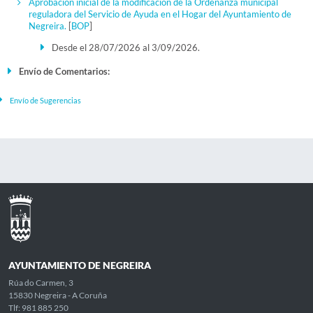
Aprobación inicial de la modificación de la Ordenanza municipal
reguladora del Servicio de Ayuda en el Hogar del Ayuntamiento de
Negreira.
[
BOP
]
Desde el 28/07/2026 al 3/09/2026.
Envío de Comentarios:
Envío de Sugerencias
AYUNTAMIENTO DE NEGREIRA
Rúa do Carmen, 3
15830 Negreira - A Coruña
Tlf: 981 885 250