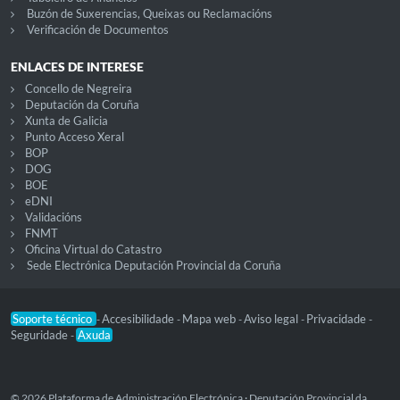
Buzón de Suxerencias, Queixas ou Reclamacións
Verificación de Documentos
ENLACES DE INTERESE
Concello de Negreira
Deputación da Coruña
Xunta de Galicia
Punto Acceso Xeral
BOP
DOG
BOE
eDNI
Validacións
FNMT
Oficina Virtual do Catastro
Sede Electrónica Deputación Provincial da Coruña
Soporte técnico
Accesibilidade
Mapa web
Aviso legal
Privacidade
-
-
-
-
-
Seguridade
Axuda
-
© 2026 Plataforma de Administración Electrónica · Deputación Provincial da