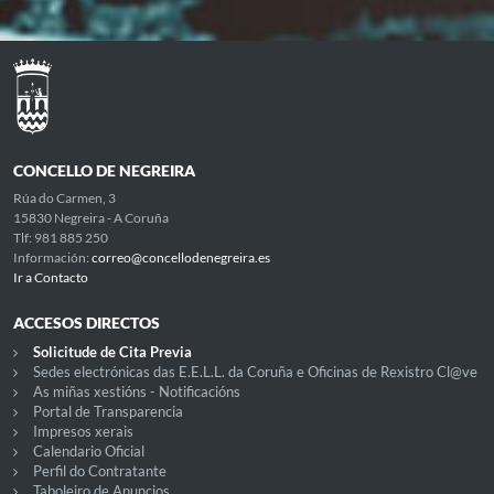
CONCELLO DE NEGREIRA
Rúa do Carmen, 3
15830 Negreira - A Coruña
Tlf: 981 885 250
Información:
correo@concellodenegreira.es
Ir a Contacto
ACCESOS DIRECTOS
Solicitude de Cita Previa
Sedes electrónicas das E.E.L.L. da Coruña e Oficinas de Rexistro Cl@ve
As miñas xestións - Notificacións
Portal de Transparencia
Impresos xerais
Calendario Oficial
Perfil do Contratante
Taboleiro de Anuncios